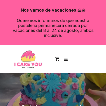
Nos vamos de vacaciones
🍰☀️
Queremos informaros de que nuestra
pastelería permanecerá cerrada por
vacaciones del 8 al 24 de agosto, ambos
inclusive.